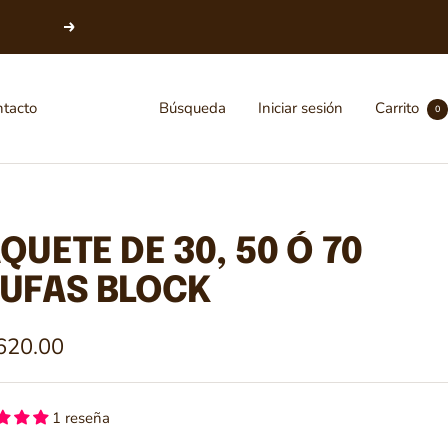
Siguiente
ntacto
Búsqueda
Iniciar sesión
Carrito
0
QUETE DE 30, 50 Ó 70
UFAS BLOCK
io
620.00
ta
1 reseña