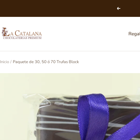
Saltar
Anterior
al
contenido
Chocolatería
Rega
La
Catalana
Inicio
Paquete de 30, 50 ó 70 Trufas Block