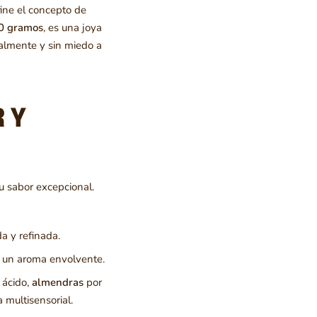
ine el concepto de
0 gramos
, es una joya
ralmente y sin miedo a
 Y
u sabor excepcional.
a y refinada.
 y un aroma envolvente.
 ácido,
almendras
por
 multisensorial.