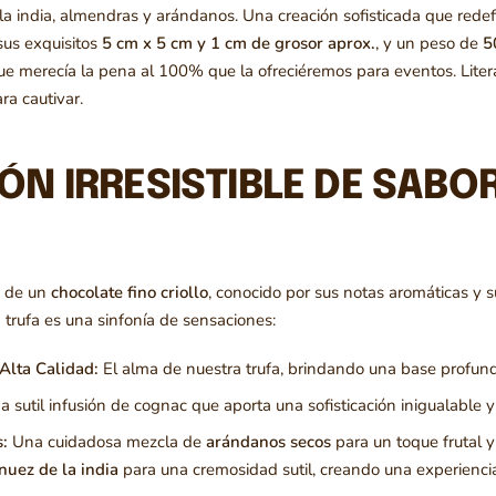
a india, almendras y arándanos. Una creación sofisticada que redef
 sus exquisitos
5 cm x 5 cm y 1 cm de grosor aprox.
, y un peso de
5
que merecía la pena al 100% que la ofreciéremos para eventos. Lite
ra cautivar.
ÓN IRRESISTIBLE DE SABOR
a de un
chocolate fino criollo
, conocido por sus notas aromáticas y s
trufa es una sinfonía de sensaciones:
 Alta Calidad:
El alma de nuestra trufa, brindando una base profund
 sutil infusión de cognac que aporta una sofisticación inigualable
s:
Una cuidadosa mezcla de
arándanos secos
para un toque frutal y
nuez de la india
para una cremosidad sutil, creando una experiencia