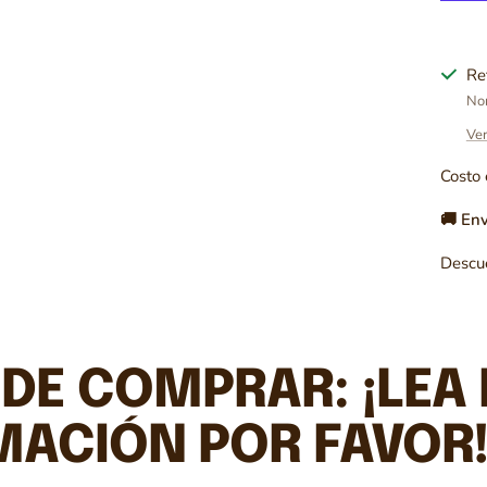
Re
Nor
Ver
Costo 
🚚 Env
Descu
DE COMPRAR: ¡LEA 
MACIÓN POR FAVOR