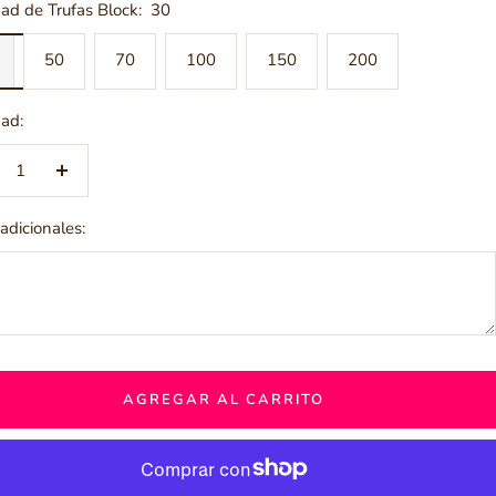
ad de Trufas Block:
30
50
70
100
150
200
ad:
crecer
Aumentar
ntidad
cantidad
adicionales:
AGREGAR AL CARRITO